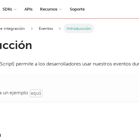
SDKs
APIs
Recursos
Soporte
e integración
Eventos
Introducción
ucción
cript) permite a los desarrolladores usar nuestros eventos dur
a un ejemplo
aquí
d