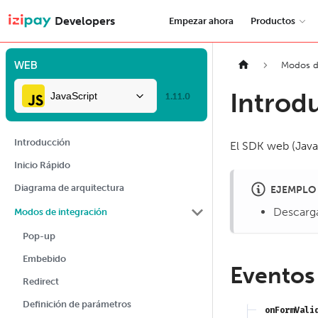
Developers
Empezar ahora
Productos
WEB
Modos d
Introd
JavaScript
1.11.0
Introducción
El SDK web (JavaS
Inicio Rápido
Diagrama de arquitectura
EJEMPLO
Descarg
Modos de integración
Pop-up
Embebido
Eventos
Redirect
Definición de parámetros
onFormVali