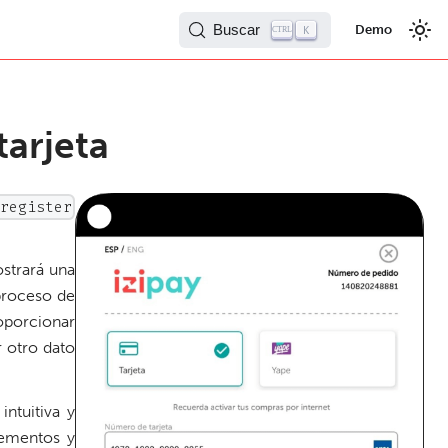
Buscar
Demo
K
CTRL
tarjeta
_register
strará una
proceso de
roporcionar
r otro dato
intuitiva y
lementos y