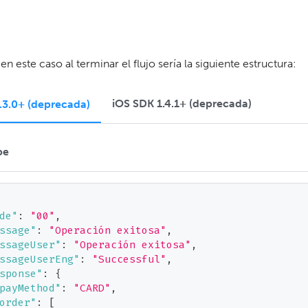
en este caso al terminar el flujo sería la siguiente estructura:
iOS SDK 1.4.1+ (deprecada)
.3.0+ (deprecada)
pe
de"
:
"00"
,
ssage"
:
"Operación exitosa"
,
ssageUser"
:
"Operación exitosa"
,
ssageUserEng"
:
"Successful"
,
sponse"
:
{
payMethod"
:
"CARD"
,
order"
:
[