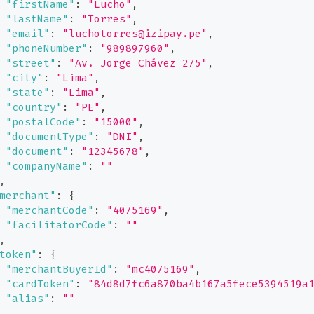
"firstName"
:
"Lucho"
,
"lastName"
:
"Torres"
,
"email"
:
"luchotorres@izipay.pe"
,
"phoneNumber"
:
"989897960"
,
"street"
:
"Av. Jorge Chávez 275"
,
"city"
:
"Lima"
,
"state"
:
"Lima"
,
"country"
:
"PE"
,
"postalCode"
:
"15000"
,
"documentType"
:
"DNI"
,
"document"
:
"12345678"
,
"companyName"
:
""
,
merchant"
:
{
"merchantCode"
:
"4075169"
,
"facilitatorCode"
:
""
,
token"
:
{
"merchantBuyerId"
:
"mc4075169"
,
"cardToken"
:
"84d8d7fc6a870ba4b167a5fece5394519a
"alias"
:
""
,