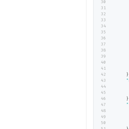
}
"
}
"
}