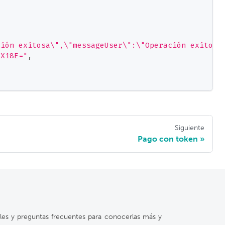
ción exitosa\",\"messageUser\":\"Operación exitosa
5X18E="
,
Siguiente
Pago con token
ales y preguntas frecuentes para conocerlas más y