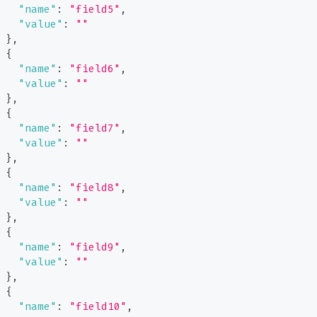
"name"
:
"field5"
,
"value"
:
""
}
,
{
"name"
:
"field6"
,
"value"
:
""
}
,
{
"name"
:
"field7"
,
"value"
:
""
}
,
{
"name"
:
"field8"
,
"value"
:
""
}
,
{
"name"
:
"field9"
,
"value"
:
""
}
,
{
"name"
:
"field10"
,