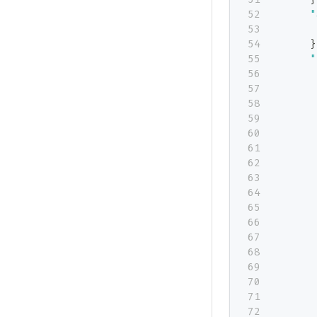
"
}
"