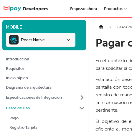
Developers
Empezar ahora
Productos
MOBILE
Casos d
Pagar c
React Native
Introducción
En el contexto d
para solicitar la
Requisitos
Inicio rápido
Esta acción dese
pantalla con tod
Diagrama de arquitectura
registro de maner
Especificaciones de Integración
la información r
Casos de Uso
pertinente.
Pago
El objetivo de e
Registro Tarjeta
eficiente al mo