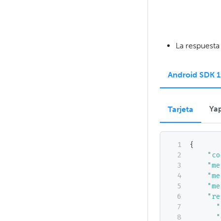
La respuesta 
Android SDK 1
Ya
Tarjeta
{
"co
"me
"me
"me
"re
"
"