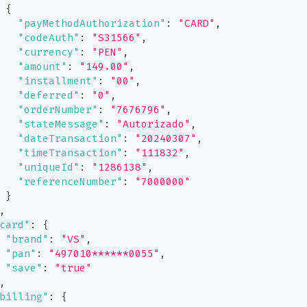
{
"payMethodAuthorization"
:
"CARD"
,
"codeAuth"
:
"S31566"
,
"currency"
:
"PEN"
,
"amount"
:
"149.00"
,
"installment"
:
"00"
,
"deferred"
:
"0"
,
"orderNumber"
:
"7676796"
,
"stateMessage"
:
"Autorizado"
,
"dateTransaction"
:
"20240307"
,
"timeTransaction"
:
"111832"
,
"uniqueId"
:
"1286138"
,
"referenceNumber"
:
"7000000"
}
,
card"
:
{
"brand"
:
"VS"
,
"pan"
:
"497010******0055"
,
"save"
:
"true"
,
billing"
:
{