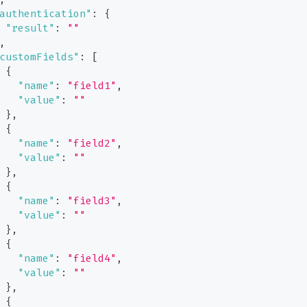
authentication"
:
{
"result"
:
""
,
customFields"
:
[
{
"name"
:
"field1"
,
"value"
:
""
}
,
{
"name"
:
"field2"
,
"value"
:
""
}
,
{
"name"
:
"field3"
,
"value"
:
""
}
,
{
"name"
:
"field4"
,
"value"
:
""
}
,
{