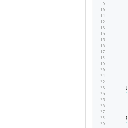
]
"
}
"