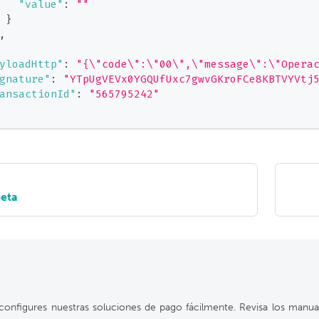
"value"
:
""
}
,
yloadHttp"
:
"{\"code\":\"00\",\"message\":\"Opera
gnature"
:
"YTpUgVEVx0YGQUfUxc7gwvGKroFCe8KBTVYVtj
ansactionId"
:
"565795242"
jeta
configures nuestras soluciones de pago fácilmente. Revisa los manu