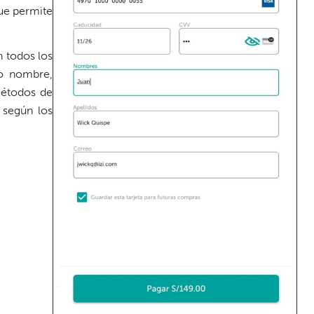
que permite
n todos los
mo nombre,
métodos de
 según los